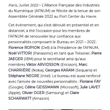
Paris, Juillet 2022
– L’Alliance Française des Industries
du Numérique (AFNUM) se félicite de la tenue de son
Assemblée Générale 2022 au Port Center du Havre.
Cet évènement, qui s’est déroulé en présentiel et en
distanciel, a été l’occasion pour les membres de
l’AFNUM de renouveler leur confiance aux
personnalités composant le Bureau en 2021 – 2022 :
Florence
ROPION
(Dell) à la Présidence de l’AFNUM,
Noël VITTORI
(Panasonic) en tant que Trésorier,
Pierre
JAEGER
(IBM) pour le secrétariat ainsi qu’aux
membres
Viktor
ARVIDSSON
(Ericsson),
Marc
CHARRIÈRE
(Nokia),
Georges
KARAM
(Sequans) et
Stéphane
NEGRE
(Intel). Le bureau est aussi renforcé
avec l’arrivée de nouvelles personnalités :
Floriane
FAY
(Google),
Céline
GEISSMANN
(Microsoft),
Julie LAVET
(Apple),
Olivier
OGER
(Samsung) et
Claire
SCHARWATT
(Amazon).