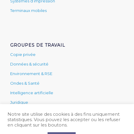
Systèmes d’impression
Terminaux mobiles
GROUPES DE TRAVAIL
Copie privée
Données & sécurité
Environnement & RSE
Ondes & Santé
Intelligence artificielle
Juridique
Secteur public
Notre site utilise des cookies à des fins uniquement
statistiques. Vous pouvez les accepter ou les refuser
Services & technique
en cliquant sur les boutons.