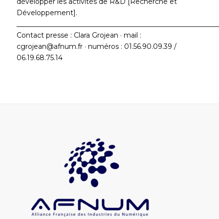
développer les activités de R&D [Recherche et
Développement].
___________________________________________________________
Contact presse : Clara Grojean · mail :
cgrojean@afnum.fr · numéros : 01.56.90.09.39 /
06.19.68.75.14