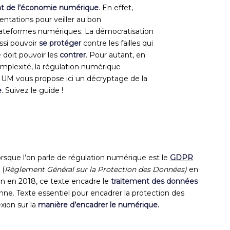
t de l’économie numérique
. En effet,
entations pour veiller au bon
plateformes numériques. La dé
mocratisation
ssi pouvoir
se protéger
contre les failles qui
 doit pouvoir les
contrer
.
Pour autant, en
mplexité, la régulation numérique
AFNUM
vous
propose
ici
un
décryptage
de la
e
.
Suivez le guide !
lorsque l’on parle de régulation numérique est le
GDPR
D
(
Règlement Général sur la Protection des Données)
en
ion en 2018,
ce
texte
encadre le
traitement des données
enne. Texte essentiel pour encadrer la
protection des
xion sur la
manière d’encadrer le numérique
.