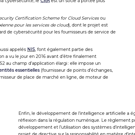
la cybersécurité
, le
CRA
est un socle
à portée plus
curity Certification Scheme for Cloud Services
ou
éenne pour les services de cloud
), dont le projet est
d de cybersécurité pour les fournisseurs de service de
aussi appelés
NIS
, font également partie des
n a vu le jour en 2016 avant d’être finalement
2 au champ d’application élargi : elle impose un
entités essentielles
(fournisseur de points d’échanges,
rnisseur de place de marché en ligne, de moteur de
Enfin, le développement de l’intelligence artificielle a 
réflexion dans la régulation numérique. Le règlement pr
développement
et
l’utilisation
des systèmes d’intelligenc
projet de
directive sur la responsabilité en matière d’inte