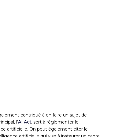
également contribué à en faire un sujet de
incipal,
l’
AI
Act
, sert à réglementer le
e artificielle. On peut également citer le
lligence artificielle
qui vise à instaurer un cadre