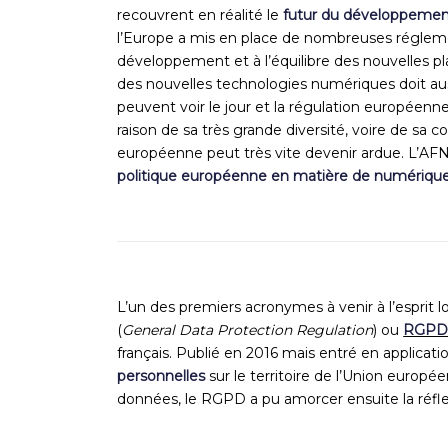
recouvrent en réalité le
futur du développemen
l’Europe a mis en place de nombreu
ses rég
lem
développement et à l’équilibre des nouvelles 
de
s nouvelles technologies numériques doit au
peuvent voir le jour
et la régulation européenne
raison de sa très grande diversité, voire
de sa co
européenne peut très vite devenir ardue. L’
politique européenne en matière de numériqu
L’un des premiers acronymes à venir à l’esprit 
(
General Data Protection Regulation
) ou
RGP
français
. Publié en 2016 mais entré en applicat
personnelles
sur le territoire de l’Union europé
données, le RGPD a pu
amorcer
ensuite
la
réfle