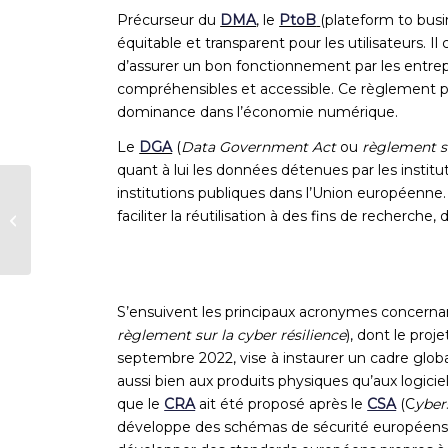
Précurseur du
DMA
, le
PtoB
(plateform to busi
équitable et transparent pour les utilisateurs. 
d’assurer un bon fonctionnement par les entrepris
compréhensibles et accessible. Ce règlement par
dominance dans l’économie numérique.
Le
DGA
(
Data Government Act
ou
règlement s
quant à lui les données détenues par les instit
L‘AFNUM réagit à
institutions publiques dans l’Union européenne
l’Executive Order du
faciliter la réutilisation à des fins de recher
président des Etats-
Unis Joe Biden...
S’ensuivent les principaux acronymes concernan
règlement sur la cyber résilience
),
dont le
proje
septembre 2022,
vise à
instaure
r
un
cadre glob
aussi bien aux
produits physiques qu’aux logicie
que le
CRA
ait été proposé après
l
e
CSA
(C
yber
développe des
schémas de sécurité
européens