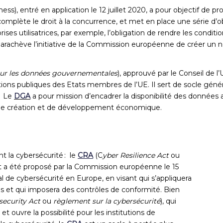
ness), entré en application le 12 juillet 2020, a pour objectif de
Il complète le droit à la concurrence, et met en place une série d
es utilisatrices, par exemple, l’obligation de rendre les conditio
achève l’initiative de la Commission européenne de créer un nou
ur les données gouvernementales
), approuvé par le Conseil de
utions publiques des Etats membres de l’UE. Il sert de socle gén
. Le
DGA
a pour mission d’encadrer la disponibilité des données 
che, de création et de développement économique.
t la cybersécurité : le
CRA
(C
yber Resilience Act
ou
t
a été proposé par la Commission européenne
le 15
al de cybersécurité
en Europe,
en visant
qui s’appliquera
ls et
qui imposera
des contrôles de conformité.
Bien
security Act
ou
règlement sur la cybersécurité
)
, qui
 et ouvre
la possibilité pour les institutions de