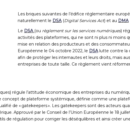
Les briques suivantes de l’édifice réglementaire europée
naturellement le
DSA
(
Digital Services Act
) et au
DMA
Le
DSA
(ou
règlement sur les services numériques
) ré
activités des plateformes, qui ne sont ni plus ni moins q
mise en relation des producteurs et des consommateurs
Européenne le 04 octobre 2022, le
DSA
lutte contre la 
afin de protéger les internautes et leurs droits, mais 
entreprises de toute taille. Ce règlement vient réformer
es) régule l’attitude économique des entreprises du numérique, c
 le concept de plateforme systémique, définie comme une platef
ifié de « gatekeepers ». Les gatekeepers sont des acteurs qualif
rique. Approuvé par le Conseil de l’Union Européenne le 18 juil
ls de régulation pour corriger les déséquilibres et ainsi créer u