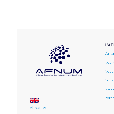
L’A
L’alli
Nos 
Nos a
Nous 
Menti
Polit
About us