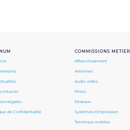
FNUM
COMMISSIONS METIER
ance
Affranchissement
membres
Antennes
ctualités
Audio-vidéo
contacter
Photo
ons légales
Réseaux
ique de Confidentialité
Systèmes d’impression
Terminaux mobiles