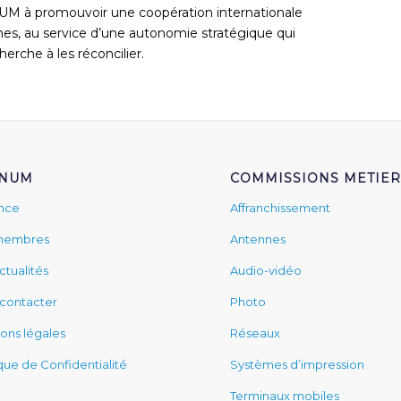
NUM à promouvoir une coopération internationale
s, au service d’une autonomie stratégique qui
erche à les réconcilier.
FNUM
COMMISSIONS METIER
ance
Affranchissement
membres
Antennes
ctualités
Audio-vidéo
contacter
Photo
ons légales
Réseaux
ique de Confidentialité
Systèmes d’impression
Terminaux mobiles