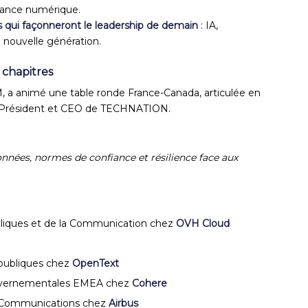
fiance numérique.
ies qui façonneront le leadership de demain
: IA,
e nouvelle génération.
 chapitres
, a animé une table ronde France-Canada, articulée en
t, Président et CEO de TECHNATION.
données, normes de confiance et résilience face aux
liques et de la Communication chez
OVH Cloud
 publiques chez
OpenText
ouvernementales EMEA chez
Cohere
 Communications chez
Airbus