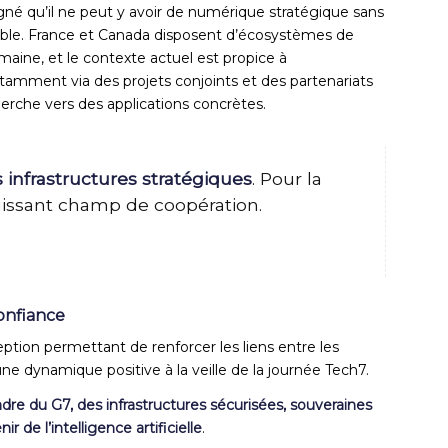
gné qu’i
l ne peut y avoir de numérique stratégique sans
ible
. France et Canada disposent d’écosystèmes de
aine, et le contexte actuel est propice à
 notamment via des projets conjoints et des partenariats
echerche vers des applications concrètes.
s infrastructures stratégiques
. Pour la
uissant champ de coopération.
onfiance
ption permettant de renforcer les liens entre les
ne dynamique positive à la veille de la journée Tech7.
adre du G7, des infrastructures sécurisées, souveraines
r de l’intelligence artificielle
.