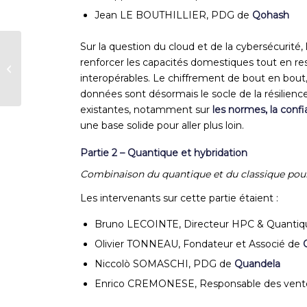
Jean LE BOUTHILLIER, PDG de
Qohash
Sur la question du cloud et de la cybersécurité
L’AFNUM membre de
renforcer les capacités domestiques tout en res
l’Equipe de France
interopérables. Le chiffrement de bout en bout,
de l’Electrification
données sont désormais le socle de la résilien
existantes, notamment sur
les normes, la confi
une base solide pour aller plus loin.
Partie 2 – Quantique et hybridation
Combinaison du quantique et du classique pour l
Les intervenants sur cette partie étaient :
Bruno LECOINTE, Directeur HPC & Quanti
Olivier TONNEAU, Fondateur et Associé de
Niccolò SOMASCHI, PDG de
Quandela
Enrico CREMONESE, Responsable des ven