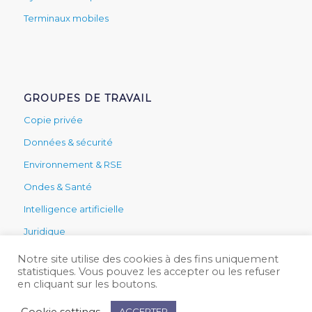
Terminaux mobiles
GROUPES DE TRAVAIL
Copie privée
Données & sécurité
Environnement & RSE
Ondes & Santé
Intelligence artificielle
Juridique
Secteur public
Notre site utilise des cookies à des fins uniquement
statistiques. Vous pouvez les accepter ou les refuser
Services & technique
en cliquant sur les boutons.
Cookie settings
ACCEPTER