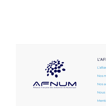
L’A
L’alli
Nos 
Nos a
Nous 
Menti