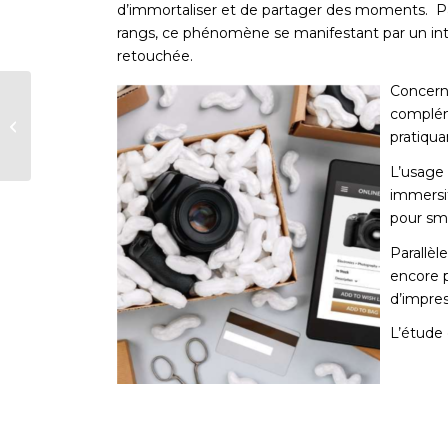
d’immortaliser et de partager des moments. Par
rangs, ce phénomène se manifestant par un inté
retouchée.
Concerna
Secteur public :
compléme
Publication des
pratiqua
guides d’utilisation
par la DAJ
L’usage 
immersif
pour sm
Parallèl
encore p
d’impres
L’étude