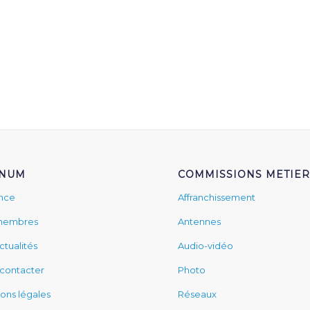
FNUM
COMMISSIONS METIER
ance
Affranchissement
membres
Antennes
ctualités
Audio-vidéo
contacter
Photo
ons légales
Réseaux