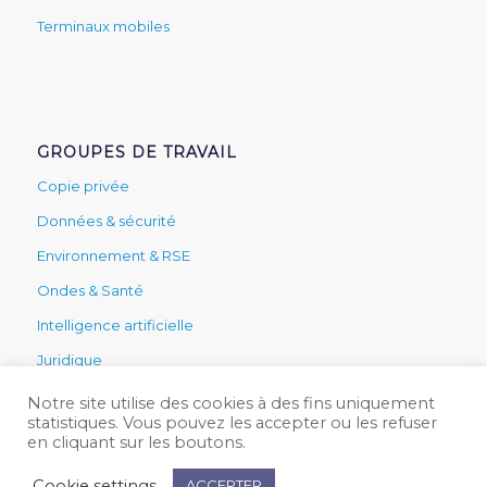
Terminaux mobiles
GROUPES DE TRAVAIL
Copie privée
Données & sécurité
Environnement & RSE
Ondes & Santé
Intelligence artificielle
Juridique
Secteur public
Notre site utilise des cookies à des fins uniquement
statistiques. Vous pouvez les accepter ou les refuser
Services & technique
en cliquant sur les boutons.
Cookie settings
ACCEPTER