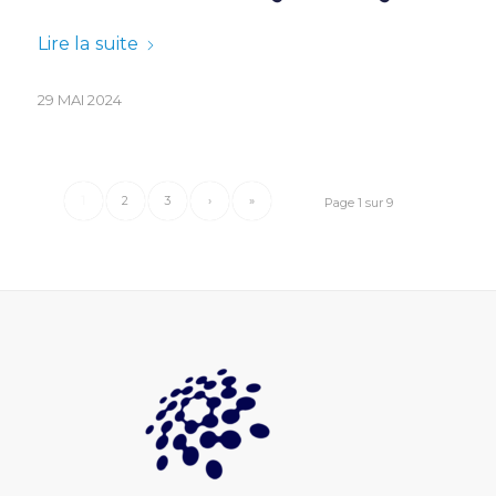
Lire la suite
29 MAI 2024
1
2
3
›
»
Page 1 sur 9